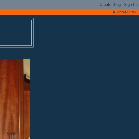
�
PYZAM.COM