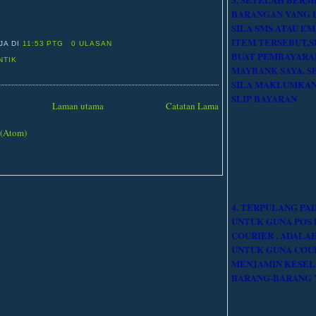
BARANGAN YANG DI
SILA SMS ATAU EM
ITEM TERSEBUT,S
IJA
DI
11:53 PTG
0 ULASAN
BUAT PEMBAYARAN
NTIK
MAYBANK SAYA. S
SILA MAKLUMKAN
SLIP BAYARAN
Laman utama
Catatan Lama
 (Atom)
4. TERPULANG PA
UNTUK GUNA POS 
COURIER . ADALA
UNTUK GUNA COU
MENJAMIN KESE
BARANG-BARANG Y