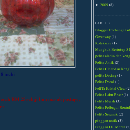
2009
(
8
)
►
LABELS
Blogger Exchange Gif
Giveaway
(1)
Koleksiku
(1)
Mangkuk Bertutup 5 
pelita aladin dan ke
Pelita Antik
(8)
Pelita Clear dan Ken
8 inchi
pelita Dacing
(1)
Pelita Decal
(1)
PeliTa Kristal Clear
(2
Pelita Labu Besar
(1)
erah RM 25 sebiji lum masuk postage.
Pelita Merah
(3)
jer
Pelita Pelbagai Bentu
Pelita Seramik
(2)
pinggan antik
(3)
Pinggan OC Merah
(2