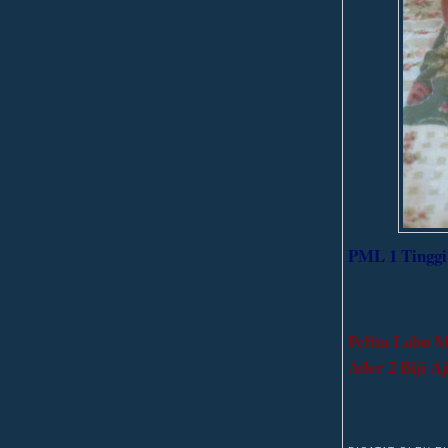
PML 1 Tinggi 
Pelita Labu M
Ader 2 Biji A