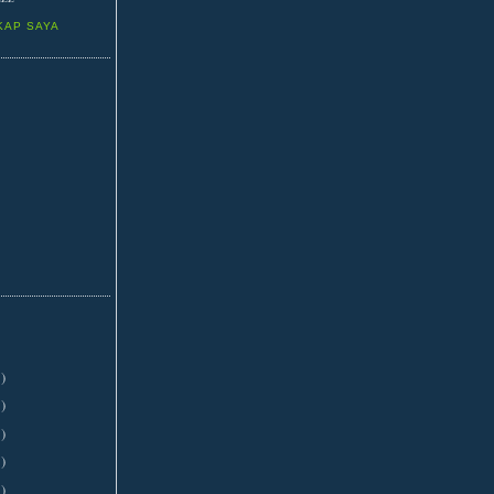
KAP SAYA
1
)
3
)
3
)
3
)
3
)