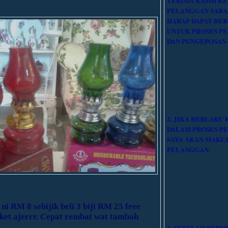
TERIMA KASIH K
PELANGGAN SABA
HARAP DAPAT BER
UNTUK PROSES P
DAN PENGEPOSAN
2. JIKA BERLAKU
DALAM PROSES P
SAYA AKAN MAKL
PELANGGAN.
 ni RM 8 sebijik beli 3 biji RM 25 free
sket ajerrr. Cepat rembat wat tambah
3. SETELAH BERM