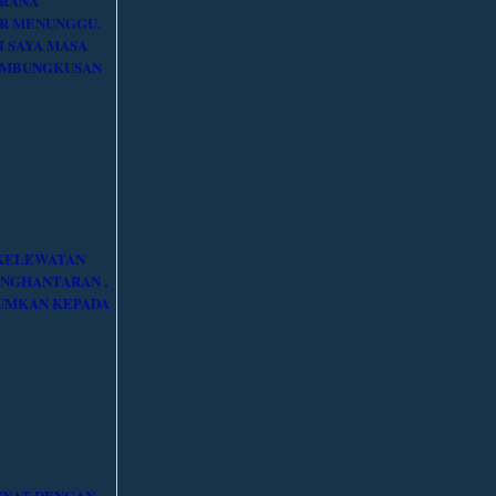
ERANA
R MENUNGGU.
I SAYA MASA
EMBUNGKUSAN
 KELEWATAN
ENGHANTARAN ,
UMKAN KEPADA
INAT DENGAN