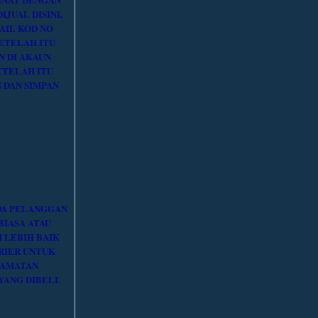
JUAL DISINI,
AIL KOD NO
ETELAH ITU
 DI AKAUN
ETELAH ITU
 DAN SIMPAN
DA PELANGGAN
BIASA ATAU
H LEBIH BAIK
RIER UNTUK
LAMATAN
ANG DIBELI.