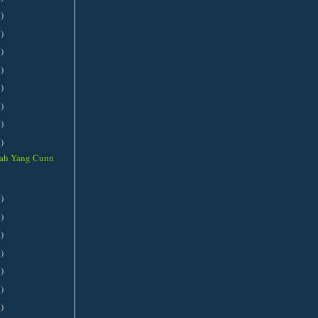
3
)
1
)
3
)
7
)
5
)
1
)
1
)
2
)
rah Yang Cunn
4
)
4
)
2
)
1
)
2
)
1
)
2
)