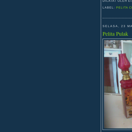
DICATAT OLEH E
LABEL:
PELITA 
SELASA, 23 M
Pelita Pulak