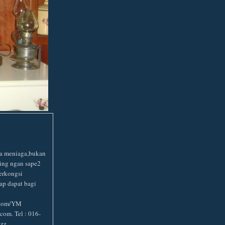
ba meniaga,bukan
aing ngan sape2
erkongsi
ap dapat bagi
.com/YM
om. Tel : 016-
zzz