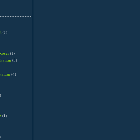
t
(1)
Roses
(1)
ngkawan
(3)
gkawan
(4)
)
k
(1)
)