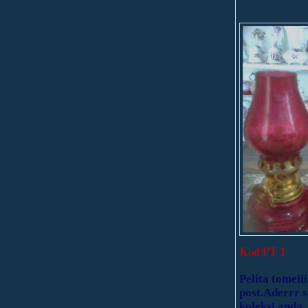
Kod
PT 1
Pelita tomeiii
post.Aderrr 
koleksi anda.