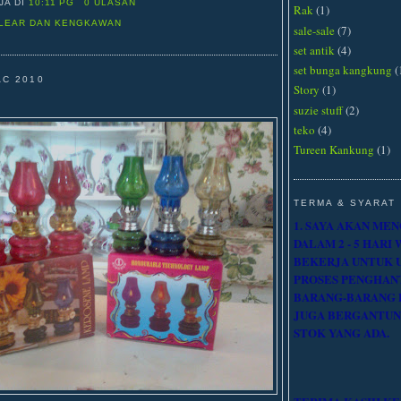
IJA
DI
10:11 PG
0 ULASAN
Rak
(1)
CLEAR DAN KENGKAWAN
sale-sale
(7)
set antik
(4)
set bunga kangkung
(
AC 2010
Story
(1)
suzie stuff
(2)
teko
(4)
Tureen Kankung
(1)
TERMA & SYARAT
1. SAYA AKAN ME
DALAM 2 - 5 HARI
BEKERJA UNTUK 
PROSES PENGHAN
BARANG-BARANG 
JUGA BERGANTUN
STOK YANG ADA.