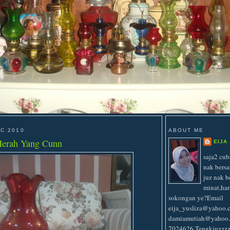
AC 2010
ABOUT ME
Merah Yang Cunn
EIJA
saja2 cu
nak bers
juz nak b
minat,har
sokongan ye?Email
eija_yusliza@yahoo
damiamutiah@yahoo.c
7024626.Tengkiuzzz